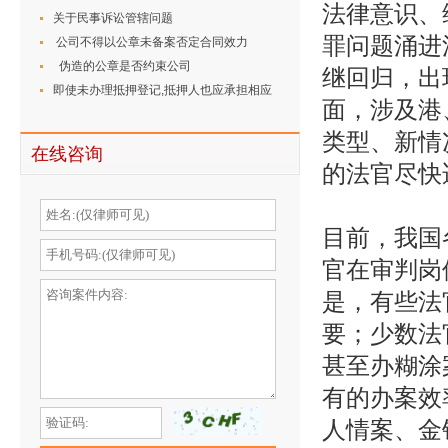
法律意识、
组织、强迫、引诱、容留、介绍卖淫刑事案件
关于民事诉讼管辖问题
罪问题涌进
适用法律若干问题的解释
公司不得以公章未备案否定合同效力
伪造的公章是否约束公司
继回归，出
即使未办理抵押登记,抵押人也应承担相应
面，涉及港
的连带清偿责任
类型、新情
在线咨询
的法官尽快
目前，我国
官在审判岗
是，有些法
要；少数法
甚至办糊涂
有的办案效
人情案、金